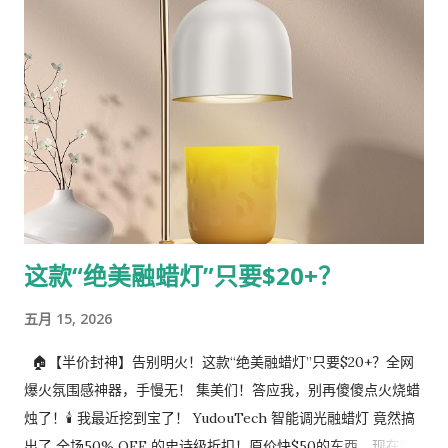
物异味和厨房油烟，空气秒变清新。 智能感应 & 炫彩灯光 ：内
置智能传感器，自动根据空气质量调节风速。侧边还有 7 色 RGB
氛围灯，颜值爆表。 极致静音 ：睡眠模式下仅 20dB ，比图书馆
还要安静，带娃、浅眠星人完全无压力。 多功能配置 ：具备 24
小时定时、童锁功能，全方位保障家庭安全。 💰 抢购攻略 官方
原价 ：~~$119.99~~ 折后特价 ： $59.99 50% OFF 折扣码 ：
NKMGPMQG （全线适用） 截止日期 ：2026年5月23日
14:59:00（抢完即止！） 🛒 立即抢购 ： 点击这里前往 Amazon
购买 💡 小编提醒 ：这种大额折扣码通常库存消耗极快，建议看
这款“绝美融蜡灯”只要$20+？
中的朋友尽早下单，给家里或办公室备一台，呼吸清新空气真的
能提升生活幸福感！ #空气净化器 #AmazonDeal #限时折扣 #
五月 15, 2026
家居好物 #过敏季必备 #省钱攻略
🏠【半价封神】告别明火！这款“绝美融蜡灯”只要$20+？全网
爆火氛围感神器，手慢无！ 集美们！答应我，别再傻傻点火烧蜡
烛了！🕯️ 我最近挖到宝了！ YudouTech 智能调光融蜡灯 竟然搞
出了 全场50% OFF 的史诗级折扣！原价快$50的东西，现在$20