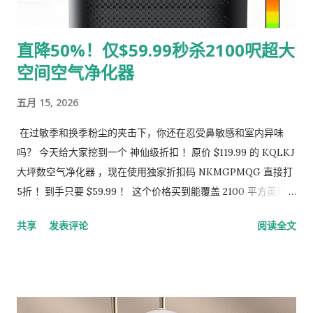
60%，出差旅行带走毫无压力。 🛠️ 抢购攻略： 点击 抢购链接 进
入商品页面。 将商品加入购物车。 结账时在 "Gift Cards &
直降50%！仅$59.99秒杀2100呎超大
Promotional Codes" 处输入折扣码： K373Y2UK 。 确认价格
空间空气净化器
变为 $50.39 即可支付！ 💡 温馨提示： 折扣码有效期至 5 月 23
日深夜，但库存有限，建议尽早下单。让你的房间一秒变影院，
五月 15, 2026
这个夏天就靠它了！ #投影仪推荐 #亚马逊折扣 #省钱攻略 #居
家好物 #Kimwood投影仪 #电影狂热粉
在过敏季和换季粉尘的夹击下，你还在忍受鼻敏感和室内异味
吗？ 今天给大家挖到一个 神仙级折扣 ！原价 $119.99 的 KQLKJ
大坪数空气净化器 ，现在使用独家折扣码 NKMGPMQG 直接打
5折 ！到手只要 $59.99 ！ 这个价格买到能覆盖 2100 平方英尺的
HEPA 净化器，真的属于“零头价”捡漏！ ✨ 为什么这款净化器值
共享
发表评论
阅读全文
得抢？ 超强覆盖力 ：专为大户型设计，最大净化面积可达 2100
Ft² 。无论是宽敞的客厅、大卧室还是办公室，都能实现空气全
循环。 医疗级 3 层过滤系统 ： 初效滤网 ：拦截皮屑、毛发和灰
尘。 True H13 HEPA 滤网 ：有效过滤 99.97% 小至 0.3 微米的
颗粒物（如花粉、PM2.5）。 高效率活性炭网 ：吸附二手烟、宠