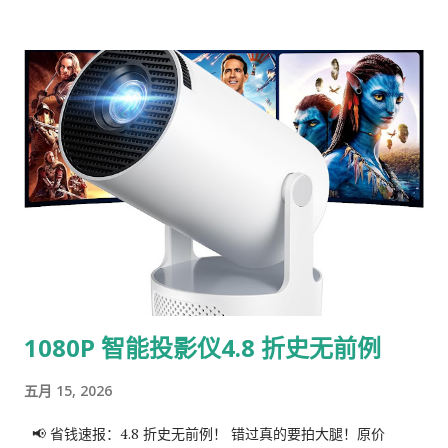
极致便携 ：体积仅约 AirPods Pro 盒大小，轻松塞进牛仔裤口
袋，告别笨重！ 自带专利“挂绳线” ：随机附带的可拆卸尼龙编织
USB-C 快充线，既是充电线也是挂绳，出门再也不用担心忘带
线。 全能兼容 ：不仅能充手机，甚至可以为 iPad Pro、
MacBook Air 甚至 Steam Deck 供电。 航旅无忧 ：符合 TSA
标准，随时带上飞机，伴你环游世界。 💰 折扣详情 原价 ：
$49.99 折后价 ： $20.14 （立省 $29.85 ！） 折扣力度 ： 49%
OFF + 额外优惠 无需折扣码 ：全员适用，直接下单即享！ 活动
时间 ：2026年5月14日 - 2026年5月18日（仅限4天！） 🛒 立即
抢购 🔗 点击这里进入 Amazon 购买链接： INIU 45W Power
Bank - 最佳限时优惠 ⚠️ 小贴士 ：这种级别的折扣通常库存消耗
极快，建议看准立即下手，错过再等一年！ INIU 官方承诺 ：拥
1080P 智能投影仪4.8 折史无前例
有超过 3800 万全球用户信赖，并提供业内领先的 3 年超长质保
，质量绝对硬核！ #充电宝推荐 #AmazonDeals #数码好物
五月 15, 2026
#INIU #限时折扣 #快充攻略
📢 省钱速报：4.8 折史无前例！ 错过真的要拍大腿！原价