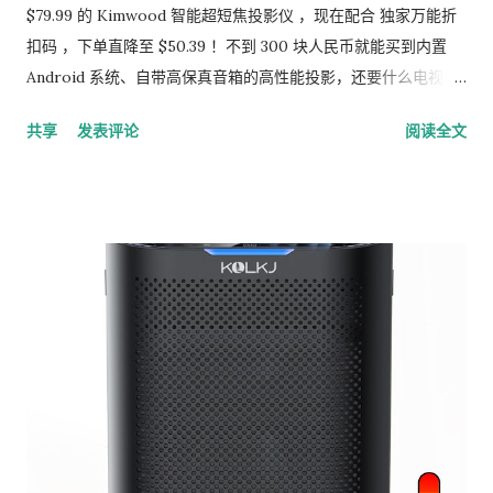
$79.99 的 Kimwood 智能超短焦投影仪 ，现在配合 独家万能折
扣码 ，下单直降至 $50.39 ！不到 300 块人民币就能买到内置
Android 系统、自带高保真音箱的高性能投影，还要什么电视
机？ 💰 【独家粉丝福利】 商品原价： ~~$79.99~~ 到手单价：
共享
发表评论
阅读全文
$50.39 (立省 48%！) 独家折扣码： K373Y2UK （全员适用！）
活动时间： 2026年5月14日 - 5月23日（手慢无！） 抢购链接：
👉 点击立即下单：Kimwood 1080P Portable Projector ✨ 为
什么这款投影仪必冲？ 超短焦设计（0.8:1）： 小户型、宿舍党
福音！只需 1.5 米就能投出 86 英寸大画面，不用腾空间，放在床
头就能用。 内置 Android 智能系统： 不用再插外接设备！自带
YouTube、Prime Video、Hulu 等主流 App，连上 WiFi 6 就能
直接看，丝滑不卡顿。 1080P & 4K 支持： 画质清晰细腻，支持
4K 硬解，色彩饱和度拉满，深夜刷剧简直是视觉享受。 音画双
绝： 升级独立 HiFi 音腔设计，音量够大且人声清晰。支持蓝牙
5.4，半夜想带耳机静静观影也没问题。 极致轻便 & 极低噪音：
运行噪音低于 25dB，甚至听不到风扇声！体积比普通投影仪小