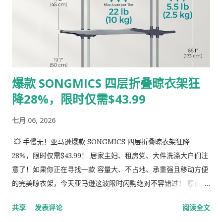
本凌乱的柜底秒变样板房！ 稳固耐用，承重给力： 托盘采用高品
质 ABS 厚塑料，防潮防水，脏了一擦就干净；配合加粗的防锈支
撑金属杆，放满清洁用品也绝不摇晃。 自带贴心小配件： 每一套
都额外附赠 4 个侧边挂钩，可以挂洗碗刷、抹布、喷雾瓶等小物
件，细节感拉满。 免工具，30秒极速组装： 完全不需要螺丝刀
爆款 SONGMICS 四层折叠晾衣架狂
或复杂的说明书，女生和小哥都能轻松拼好，即开即用！ 📈 真实
降28%，限时仅需$43.99
买家极力推荐 在亚马逊上，它已经累积了超过 5,200 个全球真实
评价，综合评分高达 4.3 星 ！上个月就有超过 500+ 用户入手。
七月 06, 2026
大家都夸它“非常容易组装”、“完美契合柜子尺寸”、“让大空间变
得井井有条”。 ⚠️ 小编提醒 这种 5 折的“Limited-time deal（限
💥 手慢无！亚马逊爆款 SONGMICS 四层折叠晾衣架狂降
时特价）”通常库存消耗极快，随时可能恢复原价 $45.99！
28%，限时仅需$43.99！ 居家主妇、租房党、大件洗涤大户们注
Prime 会员还能享受最快当天或隔天免费送达。 既然迟早都要整
意了！如果你正在寻找一款 容量大、不占地、承重强且移动方便
理房间，为什么不趁着 半价史低 的时候入手呢？赶紧点击下方链
的完美晾衣架，今天亚马逊这波限时闪购绝对不容错过！ 原价
接，给你的家来个大变身吧！ 🛒 抢购通道： Cicilyna 2-Pack
$61.06 的 SONGMICS 四层多功能折叠晾衣架 ，现在 Prime 会
共享
发表评论
阅读全文
Under Sink Organizer 限时 50% OFF 专属链接
员专属特价 直降28% ，到手价只要 $43.99 ！性价比简直逆天！