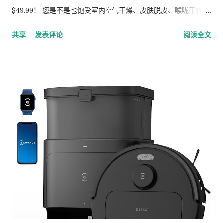
$49.99！ 您是不是也饱受室内空气干燥、皮肤脱皮、喉咙干痒的
折磨？尤其是开着空调或暖气的时候，家里的湿度直接掉到谷
共享
发表评论
阅读全文
底！别再忍受了，今天给大家带来一个绝对不能错过的超级福
利！ 来自顶尖空气净化与加湿品牌 Winix 的明星产品—— Winix
L200 超声波加湿器 (黑色) 正在亚马逊加拿大（Amazon.ca）进
行 惊天的 5 折（-50%）大促销 ！ 原价 $99.99， 现在限时只要
$49.99！ 这是近30天以来的最低价，库存告急，随时可能涨价或
断货！ 👉 立即点击此处，直接前往亚马逊抢购！ ✨ 为什么这款
加湿器非买不可？四大核心卖点爆棚： 💧 2加仑超大容量，120
小时超长续航： 买加湿器最怕频繁加水。这款 L200 拥有惊人的
2 加仑（约 7.5 升）大水箱，在低档模式下可以 连续运行长达
120 小时 （整整5天5夜不间断）！不管是放在卧室、客厅还是办
公室，让你彻底解放双手。 ☀️ Unique 独家冷/暖双雾模式： 普
通的加湿器只有冷雾，而 Winix L200 内置微型加热器。你可以
根据季节和心情随意切换冷雾或暖雾，暖雾能带来更加放松舒缓
的体验，完美应对不同时节的需求。 🛡️ LightCel™ UV+ LED