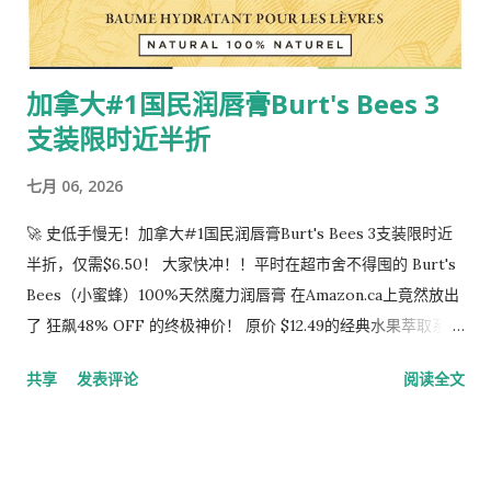
道 限时特惠不等人，页面显示优惠即将结束！点击下方链接，立
刻锁定全网史低价： 👉 立即前往 Amazon Canada 抢购 STIGA
XTR 户外乒乓球台 （注：本价格为亚马逊 Prime 会员独享，数
加拿大#1国民润唇膏Burt's Bees 3
量有限，售完即恢复原价，抓紧手速！）
支装限时近半折
七月 06, 2026
🚀 史低手慢无！加拿大#1国民润唇膏Burt's Bees 3支装限时近
半折，仅需$6.50！ 大家快冲！！平时在超市舍不得囤的 Burt's
Bees（小蜜蜂）100%天然魔力润唇膏 在Amazon.ca上竟然放出
了 狂飙48% OFF 的终极神价！ 原价 $12.49的经典水果萃取系列
3支装（含香草、椰子梨、黄瓜薄荷等超治愈口味），现在只要$
共享
发表评论
阅读全文
6.50！ 算下来一支只要两块钱出头，简直便宜到离谱！ ✨ 为什
么必须要抢这套Burt's Bees？ 100%纯天然： 拒绝凡士林、防
腐剂和人工添加！全靠天然蜂蜡、椰子油、乳木果油和维生素E
硬核滋润，敏感唇、大干唇的终极救星。 加拿大畅销#1： 妥妥