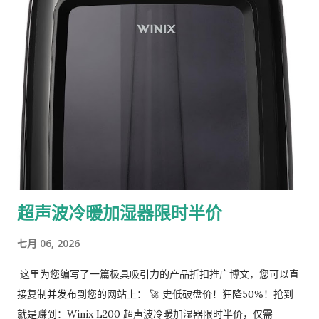
的国民级润唇膏！一抹即化，轻薄不黏腻，持久锁水，无论是日
常素颜提亮、夜间厚敷修复，还是口红前打底都绝了。 神仙口味
随心换： 这组Assorted水果系列全员无踩雷，涂在嘴上就是清
新高级的水果香气，让你的双唇整天都像在做SPA。 🛒 怎么买最
划算？ 直接单点： 目前单次购买就是 $6.50 的史低价 （48%
OFF）！ 叠加更省： 选择 Subscribe & Save（定期订购）还能
再减，低至$6.17/套 ！而且Amazon Prime会员最快 明天就能免
费送达 ！ 这个价格随时可能被抢断货或涨价，姐妹们别犹豫了，
赶紧给全家人把一整年的润唇膏都囤起来！ 👉 戳这里直接去
Amazon.ca抢购Burt's Bees 3支装 （注：Amazon价格波动频
超声波冷暖加湿器限时半价
繁，请以最终结账页面为准。手慢无！）
七月 06, 2026
这里为您编写了一篇极具吸引力的产品折扣推广博文，您可以直
接复制并发布到您的网站上： 🚀 史低破盘价！狂降50%！抢到
就是赚到：Winix L200 超声波冷暖加湿器限时半价，仅需