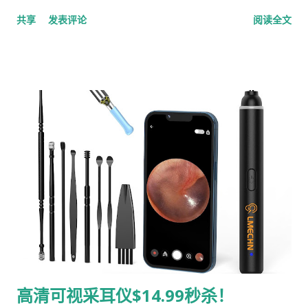
是 Amazon Prime 会员 ，不仅享受这个史低闪购价，还能享受
（The Mini Icons Set） ，现在直接 下调 33% ，只要 $23.20 就
共享
发表评论
阅读全文
最快明天（7月7日）免费送达 ！ 还没有体验过智能全自动基站扫
能整套带走！ 👉 立即点击去亚马逊抢购 💡 这套「Mini Icons」
地机的朋友，这个 300 刀出头的价...
里面都有啥？ 别看它是旅行装，里面装的全新是他们家最能打的
王牌明星单品，直接承包你 去角质 + 控油提亮 + 深度补水 的全
套需求： 7% 甘醇酸去角质爽肤水 (Glycolic Acid 7%
Exfoliating Toner) ：大名鼎鼎的二次清洁神器，温和剥落老废
角质，改善皮肤粗糙，让脸蛋恢复滑嫩。 10% 烟酰胺 + 1% 锌精
华 (Niacinamide 10% + Zinc 1%) ：油皮、瑕疵肌的救星！强效
控油、收缩毛孔，提亮肤色一绝。 2% 透明质酸 + B5 深层补水
精华 (Hyaluronic Acid 2% + B5) ：黄金复配，不仅能疯狂抓水
补水，还能修护皮肤屏障，让肌肤时刻水嘟嘟。 附赠：可重复使
用的环保化妆棉 。 ✨ 为什么必须要抢？ 超级划算 ：现价只要
$23.20 （原价 $34.84），直接省下三分之一的钱，成分党闭眼
入。 差旅绝配 ：精巧的迷你包装，带上飞机毫无压力，让你在旅
途中也能保持皮肤最佳状态。 新手完美试错组 ：想尝试 The
高清可视采耳仪$14.99秒杀！
Ordinary 却不知道哪款适合自己？这套明星组合让你用最少的预