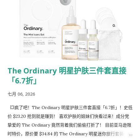
是什么概念？地毯深处的宠物毛发、陈年积灰、甚至小颗粒垃
圾，走过一遍直接连根拔起，吸力直接天花板级别！ 📐
TruEdge 动态贴边拖地（神级无死角）： 以前的扫地机最怕墙
角。N30 Omni 拥有专属常态机械臂算法，拖布会自动“伸”出
来，死死贴住墙角和踢脚线，边缘覆盖率高达 99%，连 1mm 的
缝隙都不放过！ 💇 ZeroTangle 2.0 滚刷（长发/宠物家庭救
星）： 家里有猫主子或者长发妹子的绝对懂！它的滚刷经过全新
设计，防缠绕率接近 0%，再也不用定期用剪刀苦哈哈地去剪滚
The Ordinary 明星护肤三件套直接
刷上的头发了！ 🧺 真正全自动 OMNI 全能基站： 集成了 自动洗
「6.7折」
拖布 和 自动集尘 。2.6L 的超大集尘袋，让你大半年（长达 75
天）不用倒垃圾！ 💨 104°F (40°C) 热风烘干： 洗完拖布后基站
七月 06, 2026
会自动用热风烘干拖布，彻底告别南方潮湿或夏天闷热引起的拖
布发霉、发臭问题，出来的永远是干爽清新的味道。 👟 智能避障
💥疯了吧！The Ordinary 明星护肤三件套直接「6.7折」！史低
+ 9mm 拖布自动抬升： TrueDetect 3D 3.0 技术让它像长了眼
价 $23.20 抢到就是赚到！ 喜欢护肤的姐妹们快看过来！成分党
睛一样，绝不乱撞家具或卡在拖鞋上。检测到地毯时，拖布还会
挚爱的 The Ordinary 竟然背着我们偷偷打折了！ 目前亚马逊限
自动抬高 9mm，只吸尘不弄湿地毯。 🛒 怎么买最划算？ 如果你
时特价，原价要 $34.84 的 The Ordinary 明星迷你旅行套装