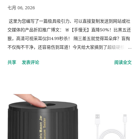
算体验最火的单品，绝不踩雷！ ⏰ 手慢无！ 亚马逊的折扣经常
七月 06, 2026
随时变动，几杯奶茶钱就能换来一套全能护肤体验，赶紧冲鸭！
🔗 抢购通道： The Ordinary Mini Icons Set 传送门
这里为您编写了一篇极具吸引力、可以直接复制发送到网站或社
交媒体的产品折扣推广博文： 🚨【手慢无】直降50%！比黑五还
狠，高清可视采耳仪$14.99秒杀！ 隔三差五就觉得耳朵痒？盲掏
不仅掏不干净，还容易伤到耳道！今天给大家搞到了超级硬核的
福利—— LMECHN 1920P 无线智能可视采耳仪 限时特惠！ 原价
共享
发表评论
阅读全文
要 $29.99，现在使用专属独家折扣码， 直接雷击半价，只要
$14.99！ 花一杯咖啡的钱，就能给全家安排上全套的“耳朵高级
SPA”，简直香爆了！ 🎯 必买神机理由： 1920P 超清视界 ：搭载
3.0mm 超细微型镜头和 6 颗可调节 LED 灯，耳道内部一览无
遗，告别盲盲盲掏！ 360° 智能防抖 ：不管怎么转动，画面都稳
如泰山，新手也能轻松上手，安全加倍。 全家通用 & 宠物可用
：配有柔软硅胶耳勺，不伤耳道。不只能掏耳朵，还能拿来检查
牙齿、鼻腔、皮肤，一机多用！ IP67 防水防尘 ：用完直接用酒
精或清水擦洗，干净卫生，拒绝交叉感染。 超强兼容 & 续航 ：