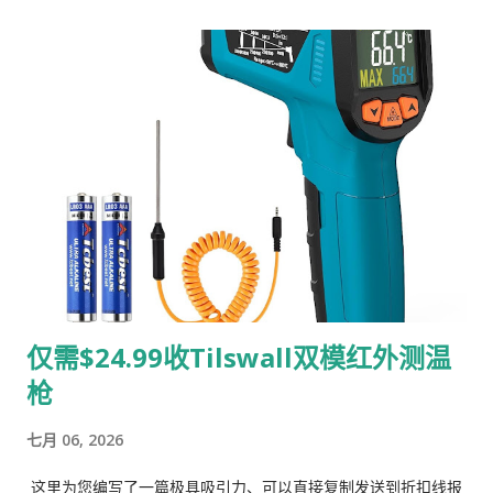
日（随时可能提前被抢空，手速要快！） 🌟 为什么这款密封机闭
眼也得入？ 一键全自动，彻底解放双手： 升级版大 LED 屏幕，
充饱电只需 2 小时。放好盖子，一键按下去，40 秒自动抽干空气
并密封，完全不用像以前那样手动费力狂抽！ 保鲜期直接延长
10 倍： 采用升级版食品级硅胶和 ABS 材质，双层密封圈强力锁
鲜，防潮防变质。不管是吃不完的干货、坚果，还是自家腌制的
酱菜、发酵食品，用它封起来能多放好久！ 宽口/常规口玻璃罐
通用： 套装自带两种尺寸的转换器，家里的常规 Mason Jar 和
宽口 Mason Jar 全都能用！ 超豪华大礼包一步到位： 1 * 电动真
空密封机（带宽口密封罩） 1 * 标准口径转换罩 5 * 宽口 Mason
罐铁盖 5 * 常规口 Mason 罐铁盖 1 * Type-C 充电线 + 说明书
仅需$24.99收Tilswall双模红外测温
📌 贴心小提示 大家收到货使用时， 千万不要把食物装得太满 ，
枪
并且确保瓶盖是干燥的。留出一点空气压力差，密封效果才最无
敌！ 目前这个神价在亚马逊上简直是降维打击。库存有限，折扣
七月 06, 2026
码到期或者领完就恢复原价了，赶紧冲！ 👉 立刻点击链接，手
慢无！
这里为您编写了一篇极具吸引力、可以直接复制发送到折扣线报