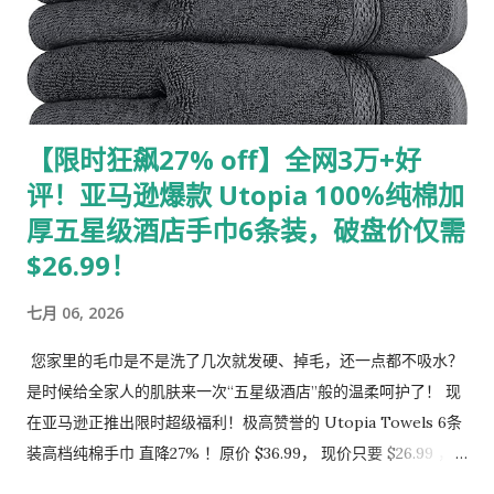
【限时狂飙27% off】全网3万+好
评！亚马逊爆款 Utopia 100%纯棉加
厚五星级酒店手巾6条装，破盘价仅需
$26.99！
七月 06, 2026
您家里的毛巾是不是洗了几次就发硬、掉毛，还一点都不吸水？
是时候给全家人的肌肤来一次“五星级酒店”般的温柔呵护了！ 现
在亚马逊正推出限时超级福利！极高赞誉的 Utopia Towels 6条
装高档纯棉手巾 直降27% ！原价 $36.99， 现价只要 $26.99 ，
平均一条还不到5刀，性价比简直逆天！ 👇 点击下方链接，手慢