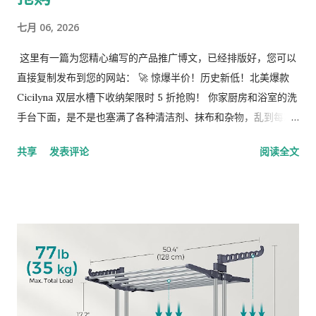
幸福感吧！
七月 06, 2026
这里有一篇为您精心编写的产品推广博文，已经排版好，您可以
直接复制发布到您的网站： 🚀 惊爆半价！历史新低！北美爆款
Cicilyna 双层水槽下收纳架限时 5 折抢购！ 你家厨房和浴室的洗
手台下面，是不是也塞满了各种清洁剂、抹布和杂物，乱到每次
打开柜门都想叹气？ 别再忍受杂乱了！今天给大家带来一个 绝对
共享
发表评论
阅读全文
不能错过的超级福利 ——亚马逊爆款 Cicilyna 双层水槽下收纳架
（2个装） 正在进行限时 5 折（50% OFF）的惊爆活动！原价
$45.99， 现在只要 $22.97 就能直接带走两整套！ 👉 点击这里，
直接跳转亚马逊秒杀页面抢购！ 🌟 为什么这款收纳架能斩获
5000+ 好评？ 买一得二，性价比逆天： 这个价格包含的是 2个
装（2 Pack） ！算下来一个只要 11 刀出头，不管是厨房水槽下
还是浴室柜里，直接一步到位全搞定。 空间利用率瞬间翻倍： 采
用双层高低错落设计。底层拥有更高的垂直空间，专门用来放高
瓶的洗洁精、洗衣液、洁厕灵；上层放海绵、抹布、刷子，让原