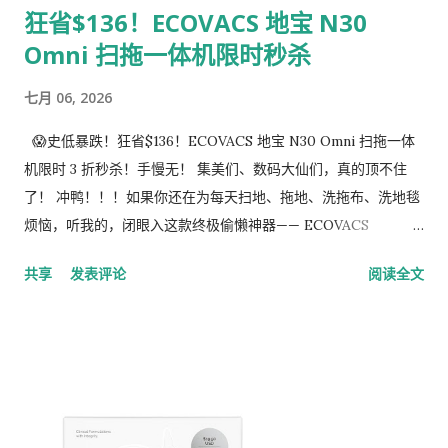
狂省$136！ECOVACS 地宝 N30
紫外线除菌技术： 很多人担心加湿器喷出的水雾不干净。Winix
Omni 扫拖一体机限时秒杀
采用了先进的 LightCel™ UV+ LED 技术 ，能有效消除水中的
细菌，确保喷出来的每一缕水雾都是安全、纯净、卫生的，家有
七月 06, 2026
宝宝或宠物的也能百分百放心使用！ 🌸 智能便捷与香薰体验：
采用人性化的 上加水（Top-Fill）设计 ，加水提水都超轻松。它
😱史低暴跌！狂省$136！ECOVACS 地宝 N30 Omni 扫拖一体
还随机附赠了 除矿物质胶囊 （防止产生白色粉末和水垢）以及
机限时 3 折秒杀！手慢无！ 集美们、数码大仙们，真的顶不住
预浸香薰垫（薰衣草和尤加利味） ，让你在加湿的同时享受顶级
了！ 冲鸭！！！如果你还在为每天扫地、拖地、洗拖布、洗地毯
Spa级别的香薰疗愈。 💬 看看买过的人怎么说？（4.3星高分好
烦恼，听我的，闭眼入这款终极偷懒神器—— ECOVACS
评） “水箱真的超级大，中档可以用好几天不用管。最棒的是顶
DEEBOT N30 Omni 智能扫拖一体机 ！ 亚马逊现在正进行 限时
共享
发表评论
阅读全文
部有两个可调节的喷雾口，可以同时朝两个不同的方向喷雾，房
Lightning Deal（闪购活动） ，原价 $449.99， 现在直接砍到
间加湿效率拉满！” —— 网友 Keir “太安静了！机器开着的时候
$313.49！ 相当于足足 30% OFF ，直接省下 $136 刀大洋！ （目
我完全感觉不到它的声音，晚上睡觉怕吵的人闭...
前进度条已经开始疯长了，闪购手慢一秒就无了！） 👉 火速抢
购链接： 点击这里直达亚马逊抢购 ECOVACS N30 Omni 🔥 为
什么这款 N30 Omni 必须抢？核心硬核配置爆表： 💪 10,000Pa
飓风级超强吸力： 别拿它和几百刀的普通扫地机比！10000Pa