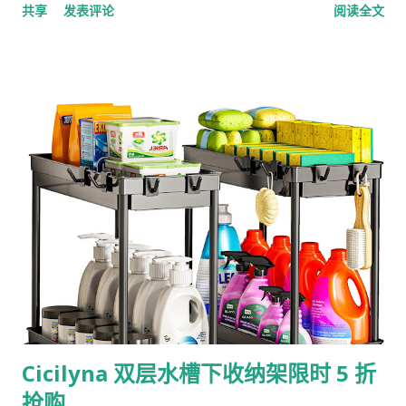
共享
发表评论
阅读全文
无 👇 👉 抢购通道：Utopia Towels 6条装纯棉手巾特惠链接 🌟
为什么这款毛巾能狂揽3万+全球好评？ 100% 环纺精梳棉 (Ring
Spun Cotton)： 采用优质精梳纯棉工艺，触感像云朵般蓬松柔
软。不仅越洗越亲肤，而且非常耐磨耐洗，绝不轻易褪色或变
形。 600 GSM 加厚奢华品质： 600 GSM 代表了高奢的厚度与
密度！吸水力堪称“黑洞级”，洗完手或脸轻轻一压，瞬间干爽，
带给你高端SPA和顶级酒店的无缝体验。 16 x 28 英寸黄金尺寸：
尺寸比普通洗脸巾更宽大实用。不管是放在浴室擦手擦脸、带去
健身房挥汗如雨、还是当作沙龙和精致酒店的客用毛巾，它都能
完美胜任。 超值6条家庭装： 一次性带走6条，灰色高级感满
满，完美融入任何现代家装风格，全家每人一条甚至两条替换，
干净又卫生！ 💡 小贴士 为了保持毛巾长久的蓬松与柔软，建议
使用温和洗涤剂在30度左右的水温中机洗，并与其他衣物分开洗
涤哦。为了防止意外变色，也尽量避免让毛巾直接接触面霜或去
Cicilyna 双层水槽下收纳架限时 5 折
角质霜等化妆品。 手慢无的超级爆款，随时可能涨价或断货！赶
抢购
紧点击 Utopia Towels 6条装高档纯棉手巾 冲一波，给家里囤满