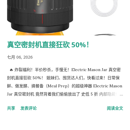
手机/平板一键秒连，支持 Type-C 快充，充电一次能超长待
机。 🛒 抢购通道： 🔗 抢购链接 ： 点击这里直达 Amazon 抢购
🔑 50% OFF 独家特惠码 ： MC37WJIQ 💰 劲爆到手价 ：
$14.99 (原价: $29.99) ⏳ 截止日期 ：2026年12月7日 23:59 PDT
💡 省钱小贴士 ：手快有手慢无！点击链接把产品加入购物车，结
真空密封机直接狂砍 50%！
账（Checkout）时在 Promo Code 框输入 MC37WJIQ 即可瞬
间半价！折扣码库存有限，抢完即止，赶紧冲！ #AmazonDeals
七月 06, 2026
#智能采耳仪 #限时特价 #可视掏耳勺 #撸羊毛
🔥 炸裂福利！半价秒杀，手慢无！Electric Mason Jar 真空密
封机直接狂砍 50%！ 姐妹们、囤货达人们，快看过来！日常保
鲜、做发酵、搞餐备（Meal Prep）的超级神器 Electric Mason
Jar 真空密封机 竟然背着我们偷偷放出了 史低 5 折 内部隐藏代
码！ 原价 $28.49，现在输入独家折扣码直接 $14.24 拿下！四舍
共享
发表评论
阅读全文
五入等于不要钱啊！ 🛒 抢购直达通道 👉 抢购链接： 点击这里
直达亚马逊抢购 🚨 专属 50% OFF 折扣码： OPYYO6JV 💰 劲
爆到手价： $14.24 （原价 $28.49） ⏰ 截止日期： 2026年7月12