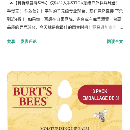
🔥【骨折级暴降52%】仅$432入手STIGA顶级户外乒乓球台！
手慢无！ 你敢信？！平时的千元级专业球台，现在竟然直接 下杀
到近4折 ！ 如果你一直想在自家庭院、露台或车库里添置一台高
品质的乒乓球台，今天就是你最佳的圆梦时机！亚马逊加拿大正
针对 Stiga XTR 户外乒乓球台 开启全网史低级狂欢： 原价：
共享
发表评论
阅读全文
~~$902.93~~ 现价： $432.55 （直降超$470，Prime会员专属，
手慢无！） 🌟 为什么必须抢这款 STIGA XTR？ 风雨无阻，全天
候抗造： 采用专业级铝合金复合台面加粉末涂层钢框架，防锈、
防水、抗日晒！哪怕长年放在户外风吹日晒，也绝对不翘边、不
生锈，品质硬核。 10分钟闪电组装： 最怕买到组装复杂的大家
伙？这款球台送达时就已经完成了 95% 的预装 ！开箱后只需简
单一步，10分钟内直接开打！ 单人破风模式（Playback）： 找
不到球友？没关系！它可以独立折叠起一半，一秒开启单人练习
模式，让你独自一人也能练就精湛球技。 极简收纳，省空间： 带
有3英寸带锁滚轮，推起来毫不费力。折叠后双重锁扣安全保障，
完美嵌套，超级省地方，车库角落就能轻松塞下。 🛒 抢购直达通