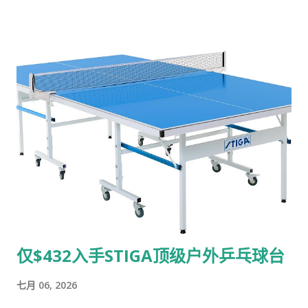
✨ 为什么这款晾衣架刚上架就成为“亚马逊之选”？ 容量天花板，
全家衣物一次搞定： 拥有整整 4 层纵向空间！顶部 3 层晒日常衣
物和毛巾，两侧还自带 14 个防滑挂槽的旋转机翼 ，专门用来挂
衬衫、裙子。最底层甚至还能放鞋子或收纳筐，一架多用！ 承重
高达 35 公斤（77 磅）： 采用加厚碳钢与强化双杆设计，告别普
通塑料架弱不禁风、风一吹就倒的尴尬。晒厚重的冬衣、被子、
湿毛毯也稳如泰山。 灵动随心，说走就走： 底部自带 4 个万向
轮，无论是在阳台晒太阳、推回客厅避雨，还是推到洗衣房，都
毫不费力。其中两个轮子还带 刹车锁死功能 ，定点晾晒绝不滑
走。 10分钟免脑组装，折叠省空间： 别被它的超大容量吓到，
全组装件都有清晰标号，10分钟就能轻松拼好。不用的时候一秒
折叠，轻松塞进墙缝或衣柜旁，小户型亲妈！ 🛒 抢购通道 Dove
Grey 鸽子灰高颜值配色，百搭各种现代家居风格。这个价格随
仅$432入手STIGA顶级户外乒乓球台
时可能回涨，赶紧点击下方链接加入购物车吧！ 👉 立即前往亚
马逊抢购 SONGMICS 四层折叠晾衣架 👈 （提示：此优惠为
七月 06, 2026
Prime 会员专属，非会员可以现开通试用享受超低折扣哦！）