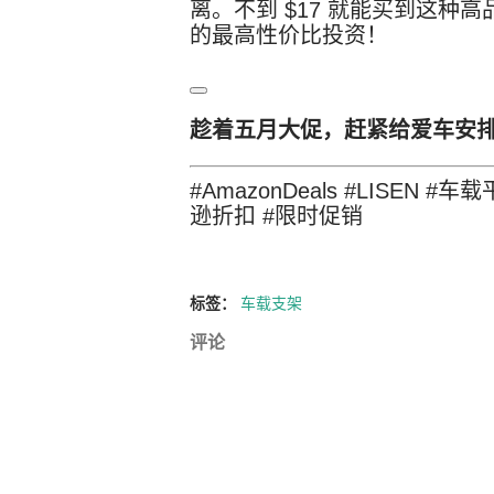
离
。不到 $17 就能买到这
的最高性价比投资！
趁着五月大促，赶紧给爱车安
#AmazonDeals #LISEN #
逊折扣 #限时促销
标签：
车载支架
评论