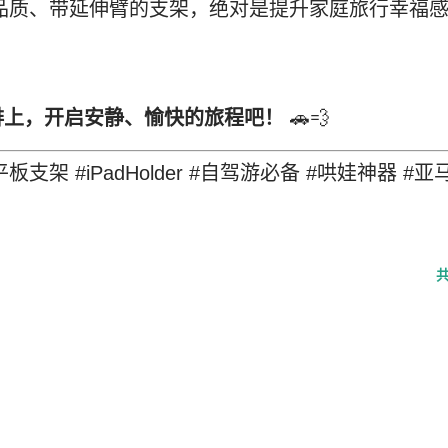
种高品质、带延伸臂的支架，绝对是提升家庭旅行幸福
排上，开启安静、愉快的旅程吧！
🚗💨
车载平板支架 #iPadHolder #自驾游必备 #哄娃神器 #亚