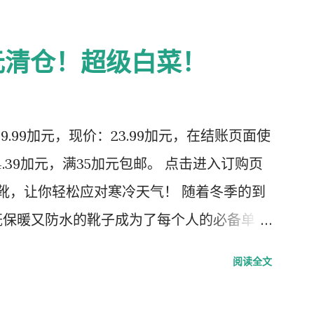
加元清仓！超级白菜！
9.99加元，现价：23.99加元，在结账页面使
14.39加元，满35加元包邮。 点击进入订购页
滑靴，让你轻松应对寒冷天气！ 随着冬季的到
既保暖又防水的靴子成为了每个人的必备单
款多功能冬季靴子，它不仅防水、保暖，还具
阅读全文
种场合穿着。无论是日常通勤还是户外活动，
护。 1. 防水表面：全天候干爽舒适 这款