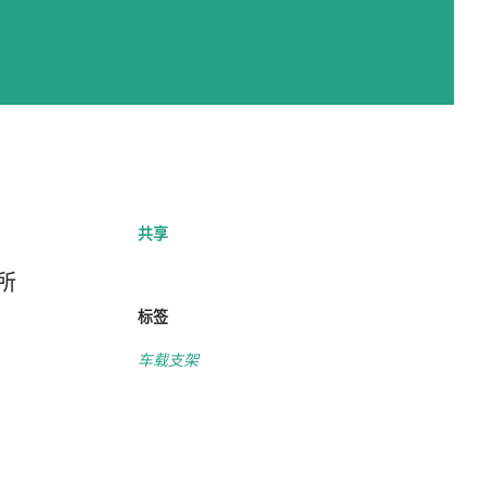
共享
所
标签
车载支架