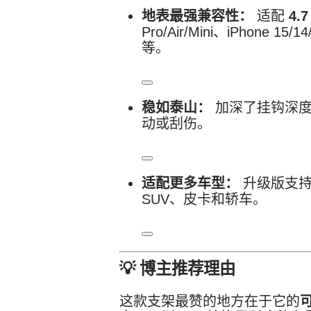
地表最强兼容性：
适配
4.7
Pro/Air/Mini、iPhone 15/
等
。
稳如泰山：
加深了挂钩深度
动或刮伤
。
适配更多车型：
升级版支
SUV、皮卡和轿车
。
💡
博主推荐理由
这款支架最赞的地方在于它的