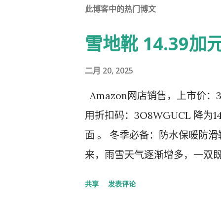
此博客中的热门博文
雪地靴 14.39
二月 20, 2025
Amazon网店销售，上市价：3
用折扣码：3O8WGUCL 降为
面 。 冬季必备：防水保暖防
来，雨雪天气逐渐增多，一双
品。今天，我要为大家推荐一
共享
发表评论
备防滑和舒适的特点，适合各
这款靴子都能为你提供全方位的保