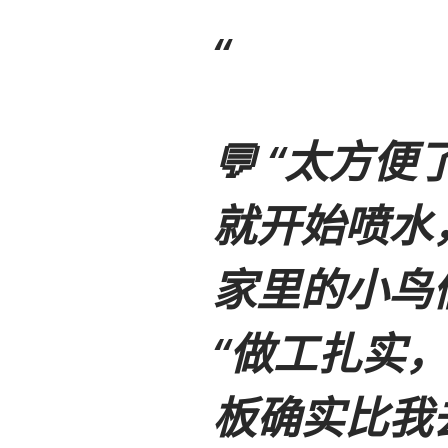
💬
“太方便
就开始喷水
家里的小鸟
“做工扎实，
板确实比我