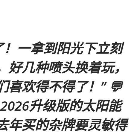
了！一拿到阳光下立刻
，好几种喷头换着玩，
们喜欢得不得了！”
💬
2026升级版的太阳能
去年买的杂牌要灵敏得