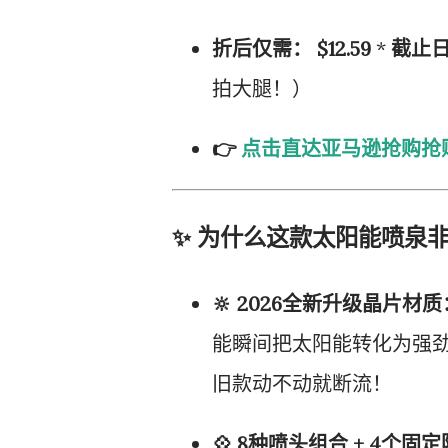
折后仅需：
$12.59
*
截止
拍大腿！）
👉
点击直达亚马逊抢购抢
✨ 为什么这款太阳能喷泉
🔆 2026全新升级晶片材质
能瞬间把太阳能转化为强
旧款动不动就断流！
💠 8种喷头组合 + 4个固