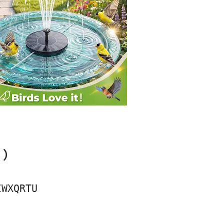
！）
IWXQRTU