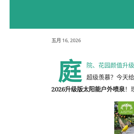
五月 16, 2026
庭
院、花园颜值升
超级羡慕？今天
2026升级版太阳能户外喷泉
！