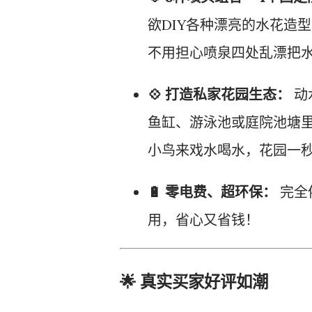
欲DIY各种漂亮的水花造
不用担心喷泉四处乱漂把
💠 打造私家花园生态：
动
鱼缸、游泳池或庭院池塘
小鸟来戏水喝水，花园一
🔋 零电费、超环保：
完全
用，省心又省钱！
🌟 真实买家好评如潮