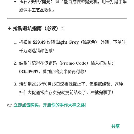
玉石/美甲/抛光：
甚至能当成微型抛光机，用来打磨手串
或做手工艺品收边。
⚠️ 抢购避坑指南（必读）：
折扣价
$29.49
仅限
Light Grey（浅灰色）
外观，下单时
千万别选错颜色哦！
结账时记得在促销码（Promo Code）输入框粘贴：
，看到价格变半价再付款！
OCUJPGNY
活动到2026年6月15日深夜就截止了，但根据经验，这种
神仙大促通常库存卖完就提前结束了，
冲就完事了！
👉
立即点击购买，开启你的手作大神之路！
共享