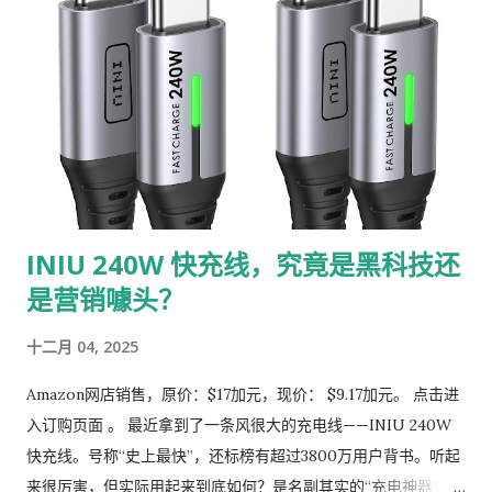
只需用布轻轻擦拭即可，完全不用担心污渍难以处理。 2. 透气保
暖内衬：温暖包裹双脚 靴子的内衬使用了优质的人造短绒，能够
完全包裹住双脚，提供极佳的保暖效果。即使在零下的寒冷天气
中，你的双脚也能保持温暖和干燥。内衬的透气性也非常好，避
免了因长时间穿着而产生的闷热感，让你在冬季也能享受舒适的
穿着体验。 3. 穿脱方便：弹性设计省时省力 这款靴子配备了高质
量的弹性带，穿脱非常方便。弹性带具有高弹性，即使反复拉伸
也不会变形，使用起来非常耐用。无论是早晨匆忙出门，还是晚
INIU 240W 快充线，究竟是黑科技还
上疲惫回家，这款靴子都能让你轻松穿脱，节省时间和精力。 4.
是营销噱头？
防滑软底：安全又舒适 靴子的橡胶鞋底不仅耐磨，还具备出色的
防滑性能。鞋底的特殊设计提供了强大的抓地力，即使在雪地或
十二月 04, 2025
湿滑的地面上行走，也能确保你的安全。此外，鞋底柔软舒适，
长时间穿着或行走也不会感到疲劳，非常适合户外活动或日常通
Amazon网店销售，原价：$17加元，现价： $9.17加元。 点击进
勤。 5. 多场合适用：男女皆宜的百搭单品 这款靴子设计简约大
入订购页面 。 最近拿到了一条风很大的充电线——INIU 240W
方，男女皆宜，适合各种场合穿着。无论是冬季的雪天、雨天，
快充线。号称“史上最快”，还标榜有超过3800万用户背书。听起
还是滑雪、散步、钓鱼、遛狗等户外活动，它都能轻松应对。同
来很厉害，但实际用起来到底如何？是名副其实的“充电神器”，