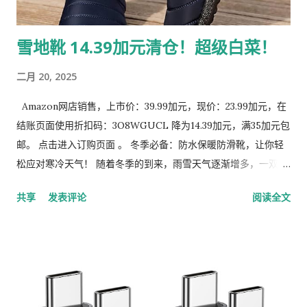
雪地靴 14.39加元清仓！超级白菜！
二月 20, 2025
Amazon网店销售，上市价：39.99加元，现价：23.99加元，在
结账页面使用折扣码：3O8WGUCL 降为14.39加元，满35加元包
邮。 点击进入订购页面 。 冬季必备：防水保暖防滑靴，让你轻
松应对寒冷天气！ 随着冬季的到来，雨雪天气逐渐增多，一双既
保暖又防水的靴子成为了每个人的必备单品。今天，我要为大家
共享
发表评论
阅读全文
推荐一款多功能冬季靴子，它不仅防水、保暖，还具备防滑和舒
适的特点，适合各种场合穿着。无论是日常通勤还是户外活动，
这款靴子都能为你提供全方位的保护。 1. 防水表面：全天候干爽
舒适 这款靴子的鞋面采用高质量的防水牛津布制成，能够有效阻
挡雨水、雪水或其他液体的侵入。无论是雨天还是雪天，它都能
确保你的双脚始终保持干爽。更棒的是，清洁起来也非常方便，