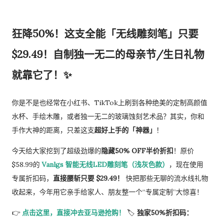
狂降50%！这支全能「无线雕刻笔」只要
$29.49！自制独一无二的母亲节/生日礼物
就靠它了！✨
你是不是也经常在小红书、TikTok上刷到各种绝美的定制高颜值
水杯、手绘木雕，或者独一无二的玻璃蚀刻艺术品？其实，你和
手作大神的距离，只差这支
超好上手的「神器」
！
今天给大家挖到了超级劲爆的
隐藏50% OFF半价折扣
！原价
$58.99的
Vanlgs 智能无线LED雕刻笔（浅灰色款）
，现在使用
专属折扣码，
直接腰斩只要 $29.49！
快把那些无聊的流水线礼物
收起来，今年用它亲手给家人、朋友整一个“专属定制”大惊喜！
👉
点击这里，直接冲去亚马逊抢购！
🏷️
独家50%折扣码：