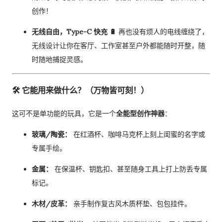
创作！
无线自由，Type-C 快充 🔋
再也没有烦人的电线缠绕了，
无线设计让你在客厅、工作室甚至户外都能随时开整，随
时随地捕捉灵感。
🛠️ 它能用来做什么？（万物皆可刻！）
这可不是单功能的玩具，它是一个
全能型创作神器
：
玻璃/陶瓷：
在红酒杯、咖啡马克杯上刻上闺蜜的名字或
专属手绘。
金属：
在保温杯、钥匙扣、甚至随身工具上打上防丢专属
标记。
木材/皮革：
亲手制作复古风木质杯垫、包包挂件。