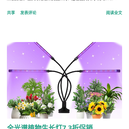
时，它也适合日常搭配牛仔裤或休闲裤，无论是室内还是室外活
还是纸上参数的胜利？我花了几天时间深度体验，给大家带来这
共享
发表评论
阅读全文
动，都能展现时尚与实用兼具的风格。 6. 节日送礼佳选：温暖贴
份真实测评。 #### **开箱与第一印象：扎实的做工与诚意配
心之选 如果你正在为节日礼物发愁，这款保暖靴绝对是一个不错
件** 包装简洁，打开后是两条2米长的USB-C to C线材和一份说
的选择。它不仅实用，还能为收礼人带来温暖和关怀。无论是送
明书。线材本身的质感不错，接头一体成型，接口处有加固处
给家人、朋友，还是伴侣，这款靴子都能传递你的心意，成为一
理，线身粗壮且柔软，不易缠绕。最让人安心的是，随包装明确
份贴心的礼物。 总结 这款冬季靴子集防水、保暖、防滑和舒适于
标注了**长达3年的质保**，这在消费类线材里确实少见，看得出
一身，是一款性价比极高的冬季必备单品。无论是应对恶劣天
品牌对自家产品耐用性的信心。 #### **核心实测：“史上最
气...
快”到底有多快？** 这是大家最关心的部分。INIU宣称其240W
规格刷新了快充记录。为了验证，我分别测试了手边的几款设
备： * **MacBook Pro 16英寸 (M1 Pro)**：使用140W原装充
电头，半小时电量从10%冲到了 **85%以上**，与宣传的88%非
常接近。对于需要紧急出门的场景，这个回血速度堪称救命。 *
**iPad Pro (M2)**：同样在半小时内充入了超过90%的电量，
看剧、画图的电量焦虑大幅缓解。 * **三星 Galaxy S23
Ultra**：成功激活了45W超级快充协议，充电速度与原装线无
全光谱植物生长灯7.3折促销
异，前半段充电如飞。 **测评员提示**：要实现这样的极速，**