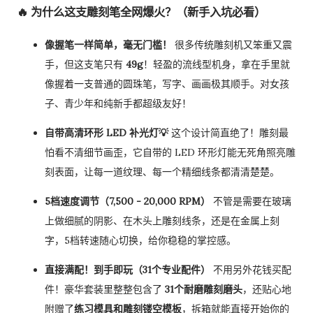
🔥 为什么这支雕刻笔全网爆火？（新手入坑必看）
像握笔一样简单，毫无门槛！
很多传统雕刻机又笨重又震
手，但这支笔只有
49g
！轻盈的流线型机身，拿在手里就
像握着一支普通的圆珠笔，写字、画画极其顺手。对女孩
子、青少年和纯新手都超级友好！
自带高清环形 LED 补光灯💡
这个设计简直绝了！雕刻最
怕看不清细节画歪，它自带的 LED 环形灯能无死角照亮雕
刻表面，让每一道纹理、每一个精细线条都清清楚楚。
5档速度调节（7,500 - 20,000 RPM）
不管是需要在玻璃
上做细腻的阴影、在木头上雕刻线条，还是在金属上刻
字，5档转速随心切换，给你稳稳的掌控感。
直接满配！到手即玩（31个专业配件）
不用另外花钱买配
件！豪华套装里整整包含了
31个耐磨雕刻磨头
，还贴心地
附赠了
练习模具和雕刻镂空模板
，拆箱就能直接开始你的