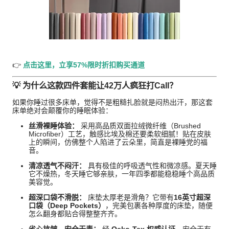
👉
点击这里，立享57%限时折扣购买通道
💡 为什么这款四件套能让42万人疯狂打Call？
如果你睡过很多床单，觉得不是粗糙扎脸就是闷热出汗，那这套
床单绝对会颠覆你的睡眠体验：
丝滑裸睡体验：
采用高品质双面拉绒微纤维（Brushed
Microfiber）工艺，触感比埃及棉还要柔软细腻！贴在皮肤
上的瞬间，仿佛整个人陷进了云朵里，简直是裸睡党的福
音。
清凉透气不闷汗：
具有极佳的呼吸透气性和微凉感。夏天睡
它不燥热，冬天睡它够亲肤，一年四季都能稳稳睡个高品质
美容觉。
超深口袋不滑脱：
床垫太厚老是滑角？它带有
16英寸超深
口袋（Deep Pockets）
，完美包裹各种厚度的床垫，随便
怎么翻身都贴合得整整齐齐。