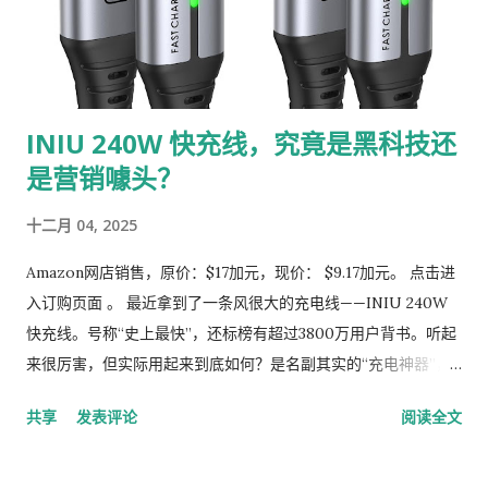
免了因长时间穿着而产生的闷热感，让你在冬季也能享受舒适的
穿着体验。 3. 穿脱方便：弹性设计省时省力 这款靴子配备了高质
量的弹性带，穿脱非常方便。弹性带具有高弹性，即使反复拉伸
也不会变形，使用起来非常耐用。无论是早晨匆忙出门，还是晚
INIU 240W 快充线，究竟是黑科技还
上疲惫回家，这款靴子都能让你轻松穿脱，节省时间和精力。 4.
是营销噱头？
防滑软底：安全又舒适 靴子的橡胶鞋底不仅耐磨，还具备出色的
防滑性能。鞋底的特殊设计提供了强大的抓地力，即使在雪地或
十二月 04, 2025
湿滑的地面上行走，也能确保你的安全。此外，鞋底柔软舒适，
长时间穿着或行走也不会感到疲劳，非常适合户外活动或日常通
Amazon网店销售，原价：$17加元，现价： $9.17加元。 点击进
勤。 5. 多场合适用：男女皆宜的百搭单品 这款靴子设计简约大
入订购页面 。 最近拿到了一条风很大的充电线——INIU 240W
方，男女皆宜，适合各种场合穿着。无论是冬季的雪天、雨天，
快充线。号称“史上最快”，还标榜有超过3800万用户背书。听起
还是滑雪、散步、钓鱼、遛狗等户外活动，它都能轻松应对。同
来很厉害，但实际用起来到底如何？是名副其实的“充电神器”，
时，它也适合日常搭配牛仔裤或休闲裤，无论是室内还是室外活
还是纸上参数的胜利？我花了几天时间深度体验，给大家带来这
共享
发表评论
阅读全文
动，都能展现时尚与实用兼具的风格。 6. 节日送礼佳选：温暖贴
份真实测评。 #### **开箱与第一印象：扎实的做工与诚意配
心之选 如果你正在为节日礼物发愁，这款保暖靴绝对是一个不错
件** 包装简洁，打开后是两条2米长的USB-C to C线材和一份说
的选择。它不仅实用，还能为收礼人带来温暖和关怀。无论是送
明书。线材本身的质感不错，接头一体成型，接口处有加固处