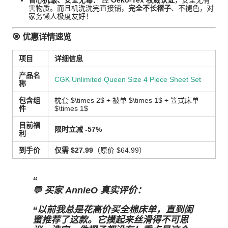
省心抗皱、安全无毒：
经
Oeko-Tex 权威认证
，安全无有
害物质。而且机洗洗完直接铺，
完全不长褶子
、不褪色，对
家务懒人极度友好！
🎯 优惠详情速览
项目
详细信息
产品名
CGK Unlimited Queen Size 4 Piece Sheet Set
称
包含组
枕套
$\times 2$
+ 被单
$\times 1$
+ 笠式床单
件
$\times 1$
目前福
限时立减 -57%
利
到手价
仅需 $27.99
（原价 $64.99）
💬
买家 AnnieO 真实评价：
“以前我总是花高价买全棉床单，直到闺
蜜推荐了这款。它摸起来丝滑得不可思