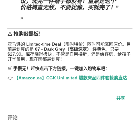
议，洗完一件褶子都没有！重点是这个
价格简直无敌，不要犹豫，买就完了！”
⚠️ 抢购敲黑板！
亚马逊的 Limited-time Deal（限时特价）随时可能涨回原价。目
前最划算的是
07 - Dark Grey（高级深灰）
经典色，只要
$27.99。库存烧得极快，不管是自用换新，还是给客房、给孩子
开学备用，现在囤都最划算！
🛒
手慢无！赶快点击下方链接，一键加入购物车吧：
👉
【Amazon.ca】CGK Unlimited 爆款床品四件套抢购直达
共享
评论