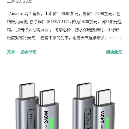
二月 20, 2025
Amazon网店销售，上市价：39.99加元，现价：23.99加元，在
结账页面使用折扣码：3O8WGUCL 降为14.39加元，满35加元包
邮。 点击进入订购页面 。 冬季必备：防水保暖防滑靴，让你轻
松应对寒冷天气！ 随着冬季的到来，雨雪天气逐渐增多，一双既
保暖又防水的靴子成为了每个人的必备单品。今天，我要为大家
共享
发表评论
阅读全文
推荐一款多功能冬季靴子，它不仅防水、保暖，还具备防滑和舒
适的特点，适合各种场合穿着。无论是日常通勤还是户外活动，
这款靴子都能为你提供全方位的保护。 1. 防水表面：全天候干爽
舒适 这款靴子的鞋面采用高质量的防水牛津布制成，能够有效阻
挡雨水、雪水或其他液体的侵入。无论是雨天还是雪天，它都能
确保你的双脚始终保持干爽。更棒的是，清洁起来也非常方便，
只需用布轻轻擦拭即可，完全不用担心污渍难以处理。 2. 透气保
暖内衬：温暖包裹双脚 靴子的内衬使用了优质的人造短绒，能够
完全包裹住双脚，提供极佳的保暖效果。即使在零下的寒冷天气
中，你的双脚也能保持温暖和干燥。内衬的透气性也非常好，避