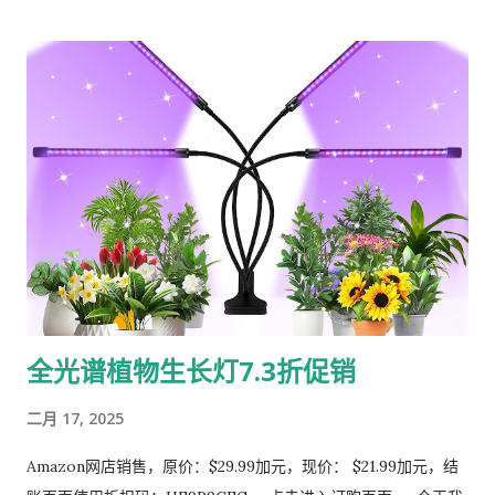
给家人、朋友，还是伴侣，这款靴子都能传递你的心意，成为一
理，线身粗壮且柔软，不易缠绕。最让人安心的是，随包装明确
份贴心的礼物。 总结 这款冬季靴子集防水、保暖、防滑和舒适于
标注了**长达3年的质保**，这在消费类线材里确实少见，看得出
一身，是一款性价比极高的冬季必备单品。无论是应对恶劣天
品牌对自家产品耐用性的信心。 #### **核心实测：“史上最
气...
快”到底有多快？** 这是大家最关心的部分。INIU宣称其240W
规格刷新了快充记录。为了验证，我分别测试了手边的几款设
备： * **MacBook Pro 16英寸 (M1 Pro)**：使用140W原装充
电头，半小时电量从10%冲到了 **85%以上**，与宣传的88%非
常接近。对于需要紧急出门的场景，这个回血速度堪称救命。 *
**iPad Pro (M2)**：同样在半小时内充入了超过90%的电量，
看剧、画图的电量焦虑大幅缓解。 * **三星 Galaxy S23
Ultra**：成功激活了45W超级快充协议，充电速度与原装线无
全光谱植物生长灯7.3折促销
异，前半段充电如飞。 **测评员提示**：要实现这样的极速，**
必须搭配足够功率的C口充电头**。如果你用的还是老旧的
二月 17, 2025
20W“五福一安”，那这条线的潜力完全无法发挥。它是一把“利
剑”，但你需要为它配备足够强的“臂力”（充电头）。 #### **
Amazon网店销售，原价：$29.99加元，现价： $21.99加元，结
兼容性：一线走天下？基本实现！** 官方宣称“适用所有C口设