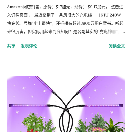
长时间穿着或行走也不会感到疲劳，非常适合户外活动或日常通
Amazon网店销售，原价：$17加元，现价： $9.17加元。 点击进
勤。 5. 多场合适用：男女皆宜的百搭单品 这款靴子设计简约大
入订购页面 。 最近拿到了一条风很大的充电线——INIU 240W
方，男女皆宜，适合各种场合穿着。无论是冬季的雪天、雨天，
快充线。号称“史上最快”，还标榜有超过3800万用户背书。听起
还是滑雪、散步、钓鱼、遛狗等户外活动，它都能轻松应对。同
来很厉害，但实际用起来到底如何？是名副其实的“充电神器”，
时，它也适合日常搭配牛仔裤或休闲裤，无论是室内还是室外活
还是纸上参数的胜利？我花了几天时间深度体验，给大家带来这
共享
发表评论
阅读全文
动，都能展现时尚与实用兼具的风格。 6. 节日送礼佳选：温暖贴
份真实测评。 #### **开箱与第一印象：扎实的做工与诚意配
心之选 如果你正在为节日礼物发愁，这款保暖靴绝对是一个不错
件** 包装简洁，打开后是两条2米长的USB-C to C线材和一份说
的选择。它不仅实用，还能为收礼人带来温暖和关怀。无论是送
明书。线材本身的质感不错，接头一体成型，接口处有加固处
给家人、朋友，还是伴侣，这款靴子都能传递你的心意，成为一
理，线身粗壮且柔软，不易缠绕。最让人安心的是，随包装明确
份贴心的礼物。 总结 这款冬季靴子集防水、保暖、防滑和舒适于
标注了**长达3年的质保**，这在消费类线材里确实少见，看得出
一身，是一款性价比极高的冬季必备单品。无论是应对恶劣天
品牌对自家产品耐用性的信心。 #### **核心实测：“史上最
气...
快”到底有多快？** 这是大家最关心的部分。INIU宣称其240W
规格刷新了快充记录。为了验证，我分别测试了手边的几款设
备： * **MacBook Pro 16英寸 (M1 Pro)**：使用140W原装充
电头，半小时电量从10%冲到了 **85%以上**，与宣传的88%非
常接近。对于需要紧急出门的场景，这个回血速度堪称救命。 *