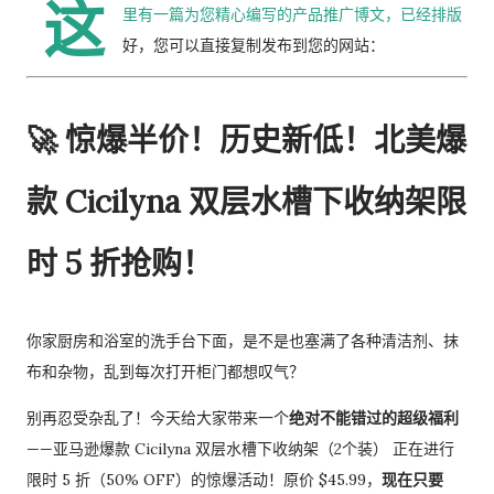
这
里有一篇为您精心编写的产品推广博文，已经排版
好，您可以直接复制发布到您的网站：
🚀 惊爆半价！历史新低！北美爆
款 Cicilyna 双层水槽下收纳架限
时 5 折抢购！
你家厨房和浴室的洗手台下面，是不是也塞满了各种清洁剂、抹
布和杂物，乱到每次打开柜门都想叹气？
别再忍受杂乱了！今天给大家带来一个
绝对不能错过的超级福利
——亚马逊爆款
Cicilyna 双层水槽下收纳架（2个装）
正在进行
限时 5 折（50% OFF）的惊爆活动！原价 $45.99，
现在只要