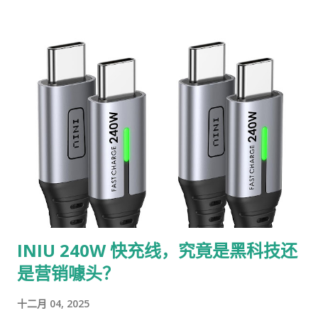
这款靴子都能为你提供全方位的保护。 1. 防水表面：全天候干爽
舒适 这款靴子的鞋面采用高质量的防水牛津布制成，能够有效阻
挡雨水、雪水或其他液体的侵入。无论是雨天还是雪天，它都能
确保你的双脚始终保持干爽。更棒的是，清洁起来也非常方便，
只需用布轻轻擦拭即可，完全不用担心污渍难以处理。 2. 透气保
暖内衬：温暖包裹双脚 靴子的内衬使用了优质的人造短绒，能够
完全包裹住双脚，提供极佳的保暖效果。即使在零下的寒冷天气
中，你的双脚也能保持温暖和干燥。内衬的透气性也非常好，避
免了因长时间穿着而产生的闷热感，让你在冬季也能享受舒适的
穿着体验。 3. 穿脱方便：弹性设计省时省力 这款靴子配备了高质
量的弹性带，穿脱非常方便。弹性带具有高弹性，即使反复拉伸
也不会变形，使用起来非常耐用。无论是早晨匆忙出门，还是晚
INIU 240W 快充线，究竟是黑科技还
上疲惫回家，这款靴子都能让你轻松穿脱，节省时间和精力。 4.
是营销噱头？
防滑软底：安全又舒适 靴子的橡胶鞋底不仅耐磨，还具备出色的
防滑性能。鞋底的特殊设计提供了强大的抓地力，即使在雪地或
十二月 04, 2025
湿滑的地面上行走，也能确保你的安全。此外，鞋底柔软舒适，