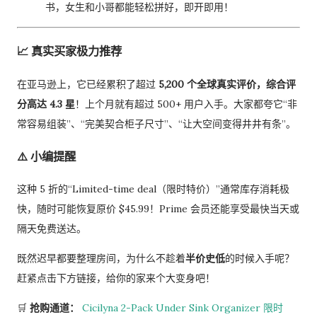
书，女生和小哥都能轻松拼好，即开即用！
📈 真实买家极力推荐
在亚马逊上，它已经累积了超过
5,200 个全球真实评价，综合评
分高达 4.3 星
！上个月就有超过 500+ 用户入手。大家都夸它“非
常容易组装”、“完美契合柜子尺寸”、“让大空间变得井井有条”。
⚠️ 小编提醒
这种 5 折的“Limited-time deal（限时特价）”通常库存消耗极
快，随时可能恢复原价 $45.99！Prime 会员还能享受最快当天或
隔天免费送达。
既然迟早都要整理房间，为什么不趁着
半价史低
的时候入手呢？
赶紧点击下方链接，给你的家来个大变身吧！
🛒
抢购通道：
Cicilyna 2-Pack Under Sink Organizer 限时