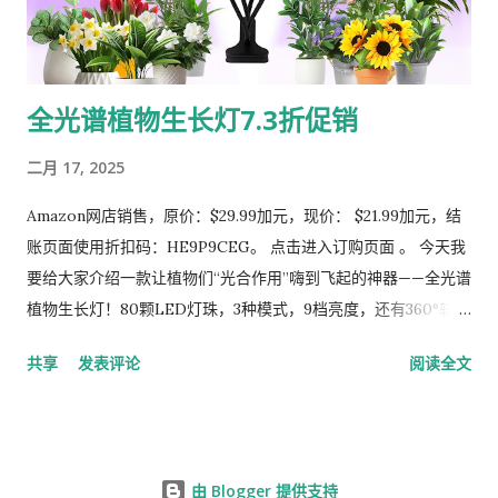
**iPad Pro (M2)**：同样在半小时内充入了超过90%的电量，
看剧、画图的电量焦虑大幅缓解。 * **三星 Galaxy S23
Ultra**：成功激活了45W超级快充协议，充电速度与原装线无
全光谱植物生长灯7.3折促销
异，前半段充电如飞。 **测评员提示**：要实现这样的极速，**
必须搭配足够功率的C口充电头**。如果你用的还是老旧的
二月 17, 2025
20W“五福一安”，那这条线的潜力完全无法发挥。它是一把“利
剑”，但你需要为它配备足够强的“臂力”（充电头）。 #### **
Amazon网店销售，原价：$29.99加元，现价： $21.99加元，结
兼容性：一线走天下？基本实现！** 官方宣称“适用所有C口设
账页面使用折扣码：HE9P9CEG。 点击进入订购页面 。 今天我
备”，实际测试下来，兼容性确实很广。从高功率的笔记本电脑、
要给大家介绍一款让植物们“光合作用”嗨到飞起的神器——全光谱
Steam Deck，到普通的手机、蓝牙耳机，都能正常识别并充
植物生长灯！80颗LED灯珠，3种模式，9档亮度，还有360°软管
电。它像一个智能的“电力调配员”，能根据设备需求动态分配从
支架……这灯简直就是植物界的“私人订制阳光SPA”！ 1. 80颗
共享
发表评论
阅读全文
18W到240W的电力。对于拥有多个不同品牌、不同功率设备的
LED灯珠，植物界的“太阳替身” 这款灯配备了80颗LED灯珠，其
用户来说，用这一条线代替杂乱的各种原装线，桌面瞬间清爽。
中包括24颗红光、28颗蓝光和28颗白光，完美模拟自然阳光！红
#### **安全与技术：看不见的守护才是真本事** 除了快，安
光负责让植物开花结果，蓝光促进叶片生长，而白光则是全能选
全是我更看重的点。INIU重点宣传了其 **...
手，从种子发芽到开花结果，全程保驾护航。 幽默点评：如果你
由 Blogger 提供支持
的植物会说话，它们一定会说：“主人，我终于不用再羡慕窗外的