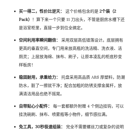
买一得二，性价比逆天：
这个价格包含的是
2个装（2
Pack）
！算下来一个只要 11 刀出头，不管是厨房水槽下还
是浴室柜里，直接一步到位全搞定。
空间利用率瞬间翻倍：
采用双层高低错落设计。底层拥有
更高的垂直空间，专门用来放高瓶的洗洁精、洗衣液、洁
厕灵；上层放海绵、抹布、刷子，让原本凌乱的柜底秒变
样板房！
稳固耐用，承重给力：
托盘采用高品质 ABS 厚塑料，防潮
防水，脏了一擦就干净；配合加粗的防锈支撑金属杆，放
满清洁用品也绝不摇晃。
自带贴心小配件：
每一套都额外附赠 4 个侧边挂钩，可以
挂洗碗刷、抹布、喷雾瓶等小物件，细节感拉满。
免工具，30秒极速组装：
完全不需要螺丝刀或复杂的说明