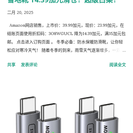
二月 20, 2025
Amazon网店销售，上市价：39.99加元，现价：23.99加元，在
结账页面使用折扣码：3O8WGUCL 降为14.39加元，满35加元包
邮。 点击进入订购页面 。 冬季必备：防水保暖防滑靴，让你轻
松应对寒冷天气！ 随着冬季的到来，雨雪天气逐渐增多，一双既
保暖又防水的靴子成为了每个人的必备单品。今天，我要为大家
共享
发表评论
阅读全文
推荐一款多功能冬季靴子，它不仅防水、保暖，还具备防滑和舒
适的特点，适合各种场合穿着。无论是日常通勤还是户外活动，
这款靴子都能为你提供全方位的保护。 1. 防水表面：全天候干爽
舒适 这款靴子的鞋面采用高质量的防水牛津布制成，能够有效阻
挡雨水、雪水或其他液体的侵入。无论是雨天还是雪天，它都能
确保你的双脚始终保持干爽。更棒的是，清洁起来也非常方便，
只需用布轻轻擦拭即可，完全不用担心污渍难以处理。 2. 透气保
暖内衬：温暖包裹双脚 靴子的内衬使用了优质的人造短绒，能够