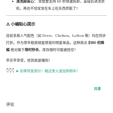
清洗超省心：
坐垫套支持 60 秒快速拆卸，直接扔进洗衣
机，再也不怕宝宝在车上吃东西弄脏了！
⚠️ 小编贴心提示
目前多款人气配色（如 Drew、Chelsea、Lofton 等）均在同步
打折。作为常年稳居销星榜首的明星单品，这种高达
$180 的降
幅
绝对属于
限时秒杀
，库存随时可能被抢空！
早买早享受，抢到就是赚到！
👇👇👇
🔥 别等恢复原价！戳这里火速加购物车！
共享
评论