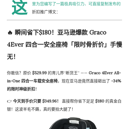
这
里为您编写了一篇极具吸引力、可直接复制发布的
折扣推广博文：
🔥 瞬间省下$180！亚马逊爆款 Graco
4Ever 四合一安全座椅「限时骨折价」手慢
无！
你敢信？原价
$529.99
的育儿界“断货王” ——
Graco 4Ever All-
in-One 四合一车载安全座椅
，现在亚马逊竟然直接砸出了
-34%
的限时神级折扣
！
👉
今天到手价只要 $349.96！
直接帮你省下足足
$180
的真金白
银！这波羊毛不薅，真的要拍大腿了！