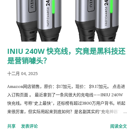
完全包裹住双脚，提供极佳的保暖效果。即使在零下的寒冷天气
中，你的双脚也能保持温暖和干燥。内衬的透气性也非常好，避
免了因长时间穿着而产生的闷热感，让你在冬季也能享受舒适的
穿着体验。 3. 穿脱方便：弹性设计省时省力 这款靴子配备了高质
量的弹性带，穿脱非常方便。弹性带具有高弹性，即使反复拉伸
也不会变形，使用起来非常耐用。无论是早晨匆忙出门，还是晚
INIU 240W 快充线，究竟是黑科技还
上疲惫回家，这款靴子都能让你轻松穿脱，节省时间和精力。 4.
是营销噱头？
防滑软底：安全又舒适 靴子的橡胶鞋底不仅耐磨，还具备出色的
防滑性能。鞋底的特殊设计提供了强大的抓地力，即使在雪地或
十二月 04, 2025
湿滑的地面上行走，也能确保你的安全。此外，鞋底柔软舒适，
长时间穿着或行走也不会感到疲劳，非常适合户外活动或日常通
Amazon网店销售，原价：$17加元，现价： $9.17加元。 点击进
勤。 5. 多场合适用：男女皆宜的百搭单品 这款靴子设计简约大
入订购页面 。 最近拿到了一条风很大的充电线——INIU 240W
方，男女皆宜，适合各种场合穿着。无论是冬季的雪天、雨天，
快充线。号称“史上最快”，还标榜有超过3800万用户背书。听起
还是滑雪、散步、钓鱼、遛狗等户外活动，它都能轻松应对。同
来很厉害，但实际用起来到底如何？是名副其实的“充电神器”，
时，它也适合日常搭配牛仔裤或休闲裤，无论是室内还是室外活
还是纸上参数的胜利？我花了几天时间深度体验，给大家带来这
共享
发表评论
阅读全文
动，都能展现时尚与实用兼具的风格。 6. 节日送礼佳选：温暖贴
份真实测评。 #### **开箱与第一印象：扎实的做工与诚意配