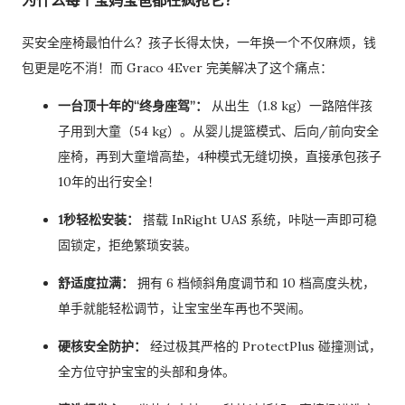
为什么每个宝妈宝爸都在疯抢它？
买安全座椅最怕什么？孩子长得太快，一年换一个不仅麻烦，钱
包更是吃不消！而 Graco 4Ever 完美解决了这个痛点：
一台顶十年的“终身座驾”：
从出生（1.8 kg）一路陪伴孩
子用到大童（54 kg）。从婴儿提篮模式、后向/前向安全
座椅，再到大童增高垫，4种模式无缝切换，直接承包孩子
10年的出行安全！
1秒轻松安装：
搭载 InRight UAS 系统，咔哒一声即可稳
固锁定，拒绝繁琐安装。
舒适度拉满：
拥有 6 档倾斜角度调节和 10 档高度头枕，
单手就能轻松调节，让宝宝坐车再也不哭闹。
硬核安全防护：
经过极其严格的 ProtectPlus 碰撞测试，
全方位守护宝宝的头部和身体。