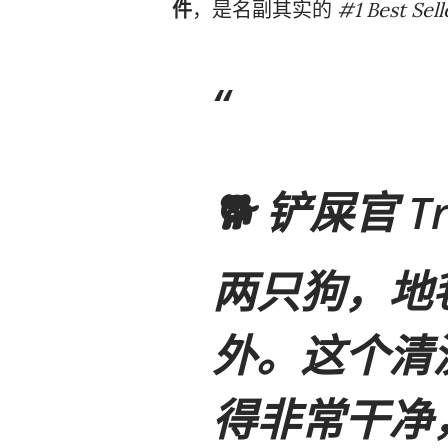
件
，是名副其实的
#1 Best Sell
🐕
铲屎官 Tr
两只狗，地
外。这个清
得非常干净