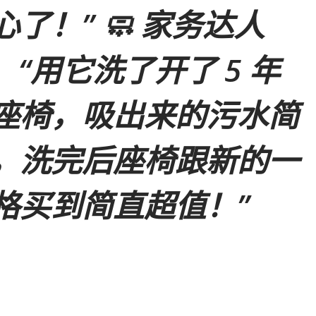
了！” 🧼
家务达人
：
“用它洗了开了 5 年
座椅，吸出来的污水简
，洗完后座椅跟新的一
格买到简直超值！”