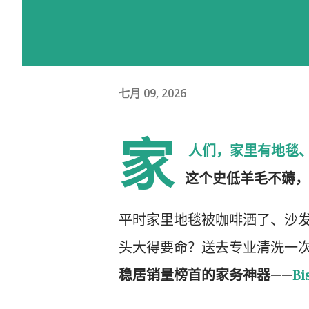
七月 09, 2026
家
人们，家里有地毯
这个史低羊毛不薅，
平时家里地毯被咖啡洒了、沙
头大得要命？送去专业清洗一
稳居销量榜首的家务神器
——
B