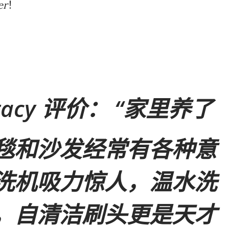
er
！
acy 评价：
“家里养了
毯和沙发经常有各种意
洗机吸力惊人，温水洗
，自清洁刷头更是天才