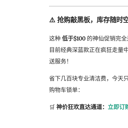
⚠️ 抢购敲黑板，库存随时
这种
低于$100
的神仙促销完全
目前经典深蓝款正在疯狂走量中，
送服务！
省下几百块专业清洁费，今天只要
购物车锁单：
🛒
神价狂欢直达通道：
立即订购 