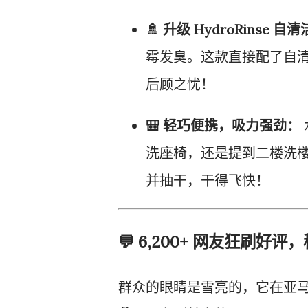
🚿 升级 HydroRinse 
霉发臭。这款直接配了自
后顾之忧！
🎒 轻巧便携，吸力强劲：
洗座椅，还是提到二楼洗
并抽干，干得飞快！
💬 6,200+ 网友狂刷好
群众的眼睛是雪亮的，它在亚