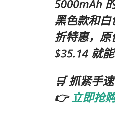
5000mA
黑色款和白
折特惠
，原价
$35.14 
🛒
抓紧手速
👉
立即抢购