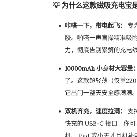
💡 为什么这款磁吸充电宝
咔嗒一下，带电起飞：
专为
胶。啪嗒一声盲操精准吸
力，彻底告别累赘的充电
10000mAh 小身材大容量
了。这款超轻薄（仅重220g
它出门一整天安全感满满
双机齐充，速度拉满：
支持
快充的 USB-C 接口！你
机、iPad 或小天才耳机