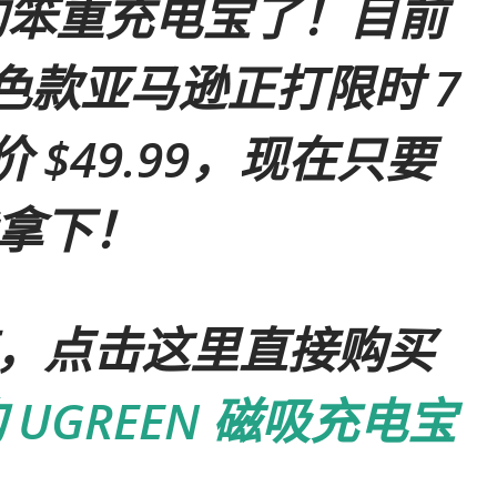
h 的笨重充电宝了！目前
色款亚马逊正打
限时 7
 $49.99，
现在只要
就能拿下！
，点击这里直接购买
 UGREEN 磁吸充电宝