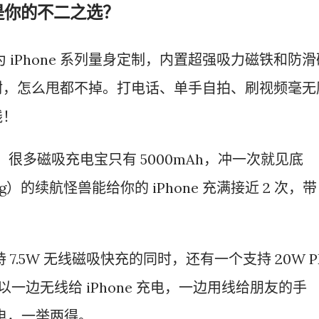
是你的不二之选？
 iPhone 系列量身定制，内置超强吸力磁铁和防滑
附，怎么甩都不掉。打电话、单手自拍、刷视频毫无
线！
：
很多磁吸充电宝只有 5000mAh，冲一次就见底
）的续航怪兽能给你的 iPhone 充满接近 2 次，带
。
 7.5W 无线磁吸快充的同时，还有一个支持 20W P
可以一边无线给 iPhone 充电，一边用线给朋友的手
补电，一举两得。