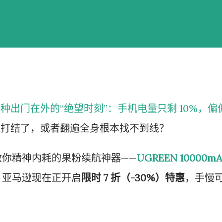
种出门在外的“绝望时刻”：手机电量只剩 10%，偏
还打结了，或者翻遍全身根本找不到线？
你精神内耗的果粉续航神器——
UGREEN 10000m
，亚马逊现在正开启
限时 7 折（-30%）特惠
，手慢